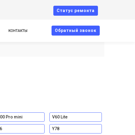
Cтатус ремонта
Oбратный звонок
КОНТАКТЫ
00 Pro mini
V60 Lite
6
Y78