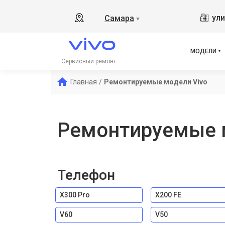
V17
ули
Самара
▼
Y19
V21
V23
МОДЕЛИ
V23
Сервисный ремонт
X50
Главная
/
Ремонтируемые модели Vivo
Y1s
Y21
Y31
Ремонтируемые 
Y12
Телефон
X300 Pro
X200 FE
V60
V50