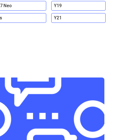
7 Neo
Y19
s
Y21