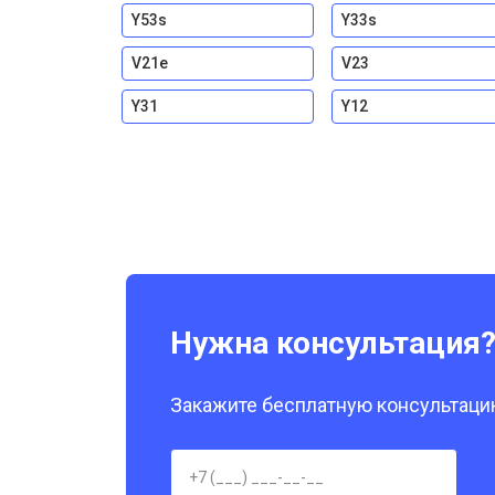
Y53s
Y33s
V21e
V23
Y31
Y12
Нужна консультация
Закажите бесплатную консультацию