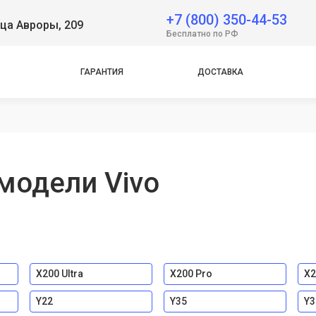
 Neo
+7 (800) 350-44-53
ца Авроры, 209
Бесплатно по РФ
e
ГАРАНТИЯ
ДОСТАВКА
e
модели Vivo
X200 Ultra
X200 Pro
X2
Y22
Y35
Y3