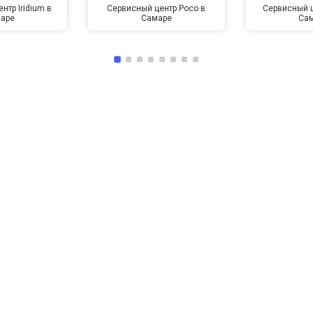
нтр Iridium в
Сервисный центр Poco в
Сервисный ц
аре
Самаре
Са