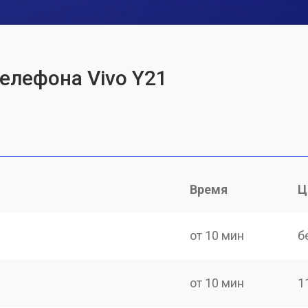
телефона Vivo Y21
Время
Ц
от 10 мин
б
от 10 мин
1