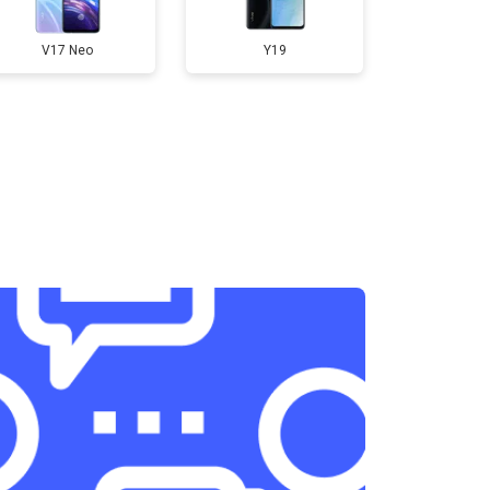
400 ₽
Узнать
V17 Neo
Y19