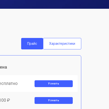
Прайс
Характеристики
ена
есплатно
Узнать
100 ₽
Узнать