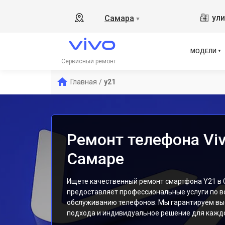
V17
ули
Самара
▼
Y19
V21
V23
МОДЕЛИ
V23
Сервисный ремонт
X50
Главная
/
y21
Y1s
Y31
Y12
Ремонт телефона Viv
Самаре
Ищете качественный ремонт смартфона Y21 в
предоставляет профессиональные услуги по в
обслуживанию телефонов. Мы гарантируем вы
подхода и индивидуальное решение для каждо