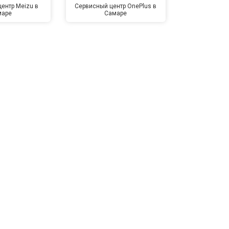
ентр Meizu в
Сервисный центр OnePlus в
Сервисный 
маре
Самаре
Са