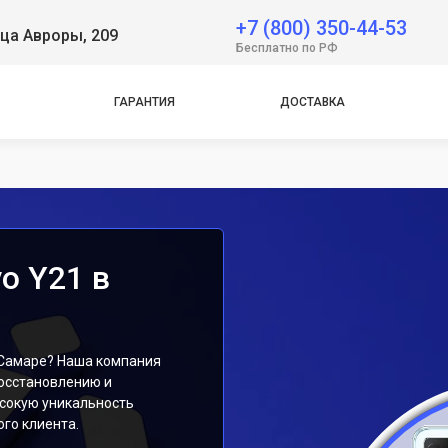
 Neo
+7 (800) 350-44-53
ца Авроры, 209
Бесплатно по РФ
e
ГАРАНТИЯ
ДОСТАВКА
e
o Y21 в
 Самаре? Наша компания
осстановлению и
сокую уникальность
го клиента.