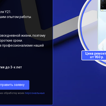
ля Y21.
шим опытом работы.
овседневной жизни, поэтому
ороткие сроки.
 в профессионализме нашей
Цена ремон
от 950 р.
ия до 3-х лет
править заявку
 на обработку моих
персональных