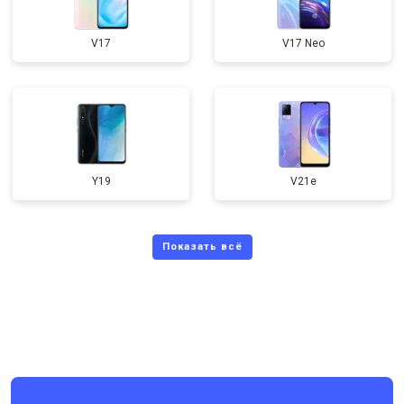
V17
V17 Neo
Y19
V21e