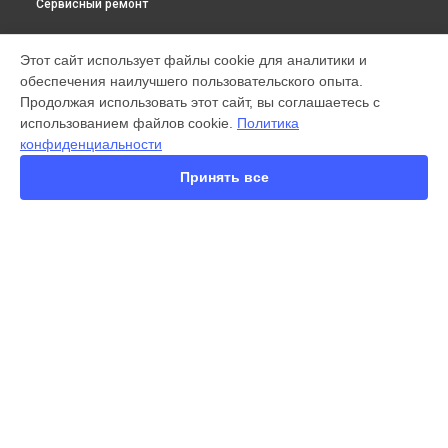
Сервисный ремонт
МОДЕЛИ
Этот сайт использует файлы cookie для аналитики и
обеспечения наилучшего пользовательского опыта.
X300 Pro
Продолжая использовать этот сайт, вы соглашаетесь с
X200 FE
использованием файлов cookie.
Политика
X200 Ultra
конфиденциальности
X200 Pro
X200 Pro mini
Принять все
V60 Lite
V60
V50
Y22
Y35
СТРАНИЦЫ
Y36
Гарантия
Y53s
Доставка
Y33s
Контакты
Y17
Карта сайта
V17
V17 Neo
Y19
КОНТАКТЫ
V21e