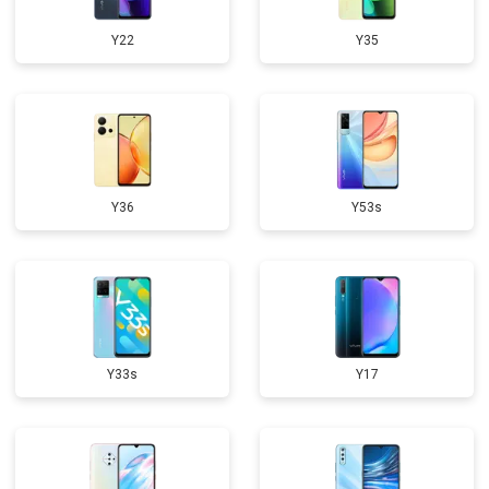
Y22
Y35
Y36
Y53s
Y33s
Y17