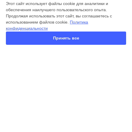
МОДЕЛИ
Этот сайт использует файлы cookie для аналитики и
обеспечения наилучшего пользовательского опыта.
X300 Pro
Продолжая использовать этот сайт, вы соглашаетесь с
X200 FE
использованием файлов cookie.
Политика
X200 Ultra
конфиденциальности
X200 Pro
X200 Pro mini
Принять все
V60 Lite
V60
V50
Y22
Y35
СТРАНИЦЫ
Y36
Гарантия
Y78
Доставка
Y53s
Контакты
Y33s
Карта сайта
Y17
V17
V17 Neo
КОНТАКТЫ
Y19
+7 (800) 350-44-53
Ежедневно с 09:00 до 21:00