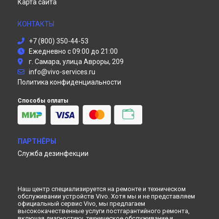
ПАРТНЁРЫ
Служба дезинфекции
Наш центр специализируется на ремонте и техническом
обслуживании устройств Vivo. Хотя мы и не представляем
официальный сервис Vivo, мы предлагаем
высококачественные услуги постгарантийного ремонта,
включая диагностику, техническое обслуживание и
настройку различных продуктов Виво. Обратите внимание,
что цены, указанные на нашем сайте, не являются
окончательными; для получения актуальной информации,
пожалуйста, свяжитесь с нашими менеджерами. Также
стоит отметить, что торговая марка Vivo, упоминаемая на
нашем сайте, зарегистрирована и используется нами
только для информационных целей.
© 2026 Специализированный сервисный центр по ремонту
Vivo.