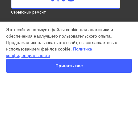
Сервисный ремонт
МОДЕЛИ
Этот сайт использует файлы cookie для аналитики и
обеспечения наилучшего пользовательского опыта.
X300 Pro
Продолжая использовать этот сайт, вы соглашаетесь с
X200 FE
использованием файлов cookie.
Политика
X200 Ultra
конфиденциальности
X200 Pro
X200 Pro mini
Принять все
V60 Lite
V60
V50
Y22
Y35
СТРАНИЦЫ
Y36
Гарантия
Y78
Доставка
Y53s
Контакты
Y33s
Карта сайта
Y17
V17